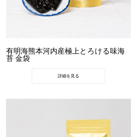
有明海熊本河内産極上とろける味海
苔 金袋
詳細を見る