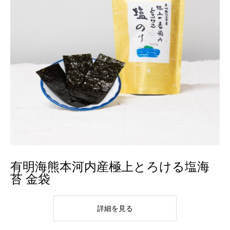
有明海熊本河内産極上とろける塩海
苔 金袋
詳細を見る