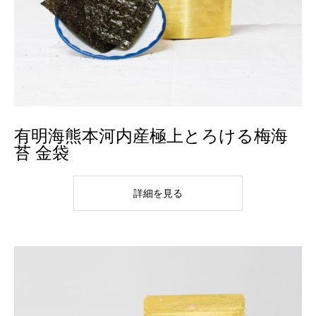
有明海熊本河内産極上とろける梅海
苔 金袋
詳細を見る