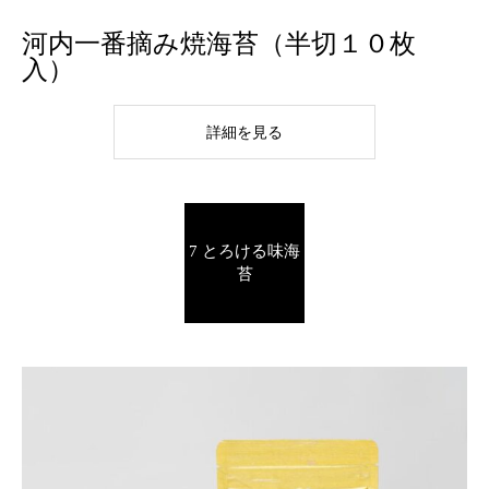
河内一番摘み焼海苔（半切１０枚
入）
詳細を見る
7 とろける味海
苔