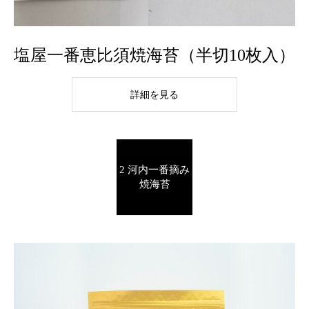
塩屋一番恵比須焼海苔（半切10枚入）
詳細を見る
2 河内一番摘み
焼海苔