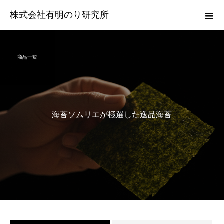
株式会社有明のり研究所
商品一覧
海
苔
ソ
ム
リ
エ
が
極
選
し
た
逸
品
海
苔