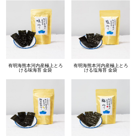
有明海熊本河内産極上とろ
有明海熊本河内産極上とろ
ける味海苔 金袋
ける塩海苔 金袋