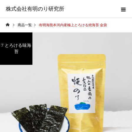
株式会社有明のり研究所
商品一覧
有明海熊本河内産極上とろける焼海苔 金袋
7 とろける味海
苔