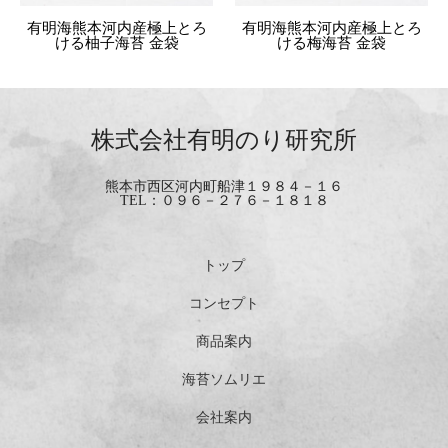
有明海熊本河内産極上とろ
有明海熊本河内産極上とろ
ける柚子海苔 金袋
ける梅海苔 金袋
株式会社有明のり研究所
熊本市西区河内町船津１９８４－１６
TEL：０９６－２７６－１８１８
トップ
コンセプト
商品案内
海苔ソムリエ
会社案内