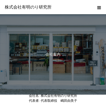
株式会社有明のり研究所
会
社
案
内
会社名: 株式会社有明のり研究所
代表者: 代表取締役 嶋田由美子